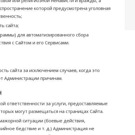
овой или религиозной ненависти и вражды, а
аспространение которой предусмотрена уголовная
твенность;
ь сайта;
граммы) для автоматизированного сбора
вия с Сайтом и его Сервисами.
ть сайта за исключением случаев, когда это
т Администрации причинам.
н
ой ответственности за услуги, предоставляемые
оторых могут размещаться на страницах Сайта.
-мажорной ситуации (боевые действия,
ийное бедствие и т. д.) Администрация не