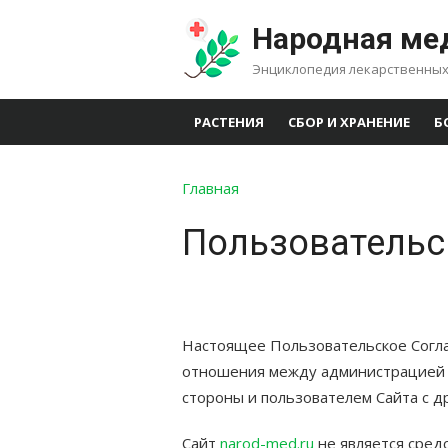
Перейти
Народная ме
к
содержимому
Энциклопедия лекарственных
РАСТЕНИЯ
СБОР И ХРАНЕНИЕ
Б
Главная
Пользовательс
Настоящее Пользовательское Согл
отношения между администрацией
стороны и пользователем Сайта с др
Сайт
narod-med.ru
не является сред