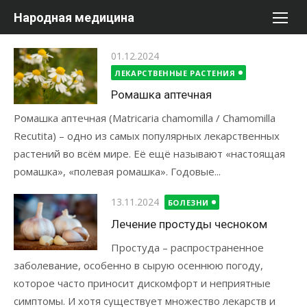
Перейти
Народная медицина
к
содержимому
Опубликовано
01.12.2024
ЛЕКАРСТВЕННЫЕ РАСТЕНИЯ
Ромашка аптечная
Ромашка аптечная (Matricaria chamomilla / Chamomilla
Recutita) – одно из самых популярных лекарственных
растений во всём мире. Её ещё называют «настоящая
ромашка», «полевая ромашка». Годовые...
Опубликовано
13.11.2024
БОЛЕЗНИ
Лечение простуды чесноком
Простуда – распространенное
заболевание, особенно в сырую осеннюю погоду,
которое часто приносит дискомфорт и неприятные
симптомы. И хотя существует множество лекарств и