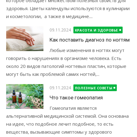
которое обладает множеством полезных свойств для
здоровья. Цветы календулы используются в кулинарии
и косметологии, а также в медицине....
Опубликовано
09.11.2024
КРАСОТА И ЗДОРОВЬЕ
Как поставить диагноз по ногтям
Любые изменения в ногтях могут
говорить о нарушениях в организме человека. Есть
около 20 видов патологий ногтевых пластин, которые
могут быть как проблемой самих ногтей,...
Опубликовано
09.11.2024
ПОЛЕЗНЫЕ СОВЕТЫ
Что такое гомеопатия
Гомеопатия является
альтернативной медицинской системой. Она основана
на идее, что подобное лечит подобное, то есть
вещества, вызывающие симптомы у здорового